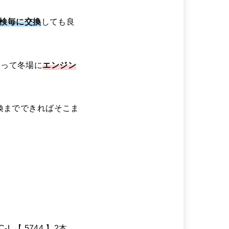
検毎に交換
しても良
よって冬場に
エンジン
換までできればそこま
L 【 5744 】2本