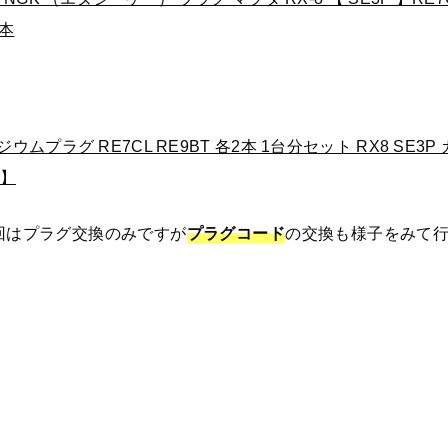
2本
ムプラグ RE7CL RE9BT 各2本 1台分セット RX8 SE3P 
戦】
回はプラグ交換のみですが
プラグコード
の交換も様子をみて
↓