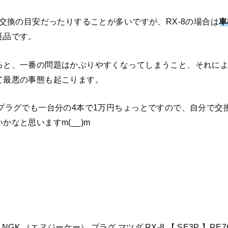
が交換の目安だったりすることが多いですが、RX-8の場合は
車
耗品です。
ると、一番の問題はかぶりやすくなってしまうこと、それに
て最悪の事態も起こります。
のプラグでも一台分の4本で1万円ちょっとですので、自分で交
かなと思いますm(__)m
↓
NGK （エヌジーケー） プラグ マツダ RX-8 【 SE3P 】RE7C-