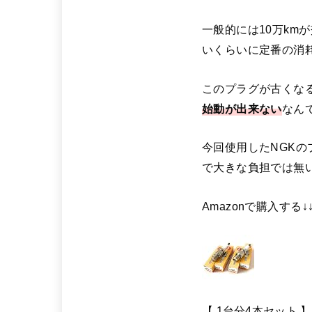
一般的には10万km
いくらいに定番の消
このプラグが古くな
始動が出来ない
なん
今回使用したNGK
で大きな負担では無い
Amazonで購入する↓
【 1台分4本セット 】 