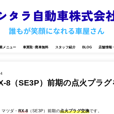
業メニュー
車買取･廃車無料
スタッフ紹介
BLOG
店舗情報
14
X-8（SE3P）前期の点火プラ
、マツダ・
RX-8
（SE3P）前期の
点火プラグ交換
です。