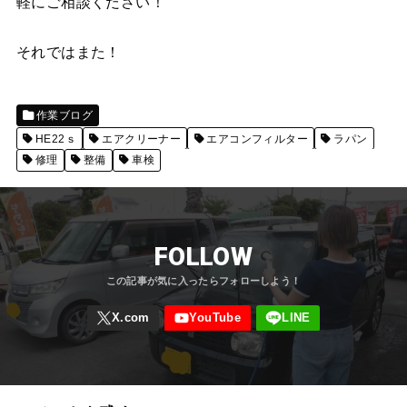
軽にご相談ください！
それではまた！
作業ブログ
HE22ｓ
エアクリーナー
エアコンフィルター
ラパン
修理
整備
車検
FOLLOW