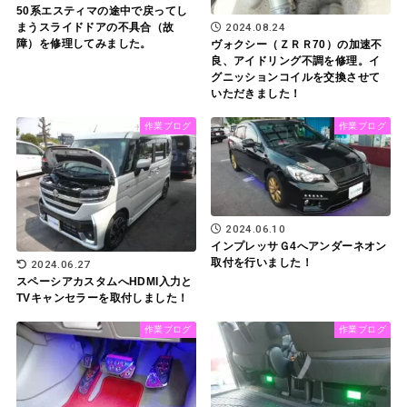
50系エスティマの途中で戻ってし
まうスライドドアの不具合（故
2024.08.24
障）を修理してみました。
ヴォクシー（ＺＲＲ70）の加速不
良、アイドリング不調を修理。イ
グニッションコイルを交換させて
いただきました！
作業ブログ
作業ブログ
2024.06.10
インプレッサＧ4へアンダーネオン
取付を行いました！
2024.06.27
スペーシアカスタムへHDMI入力と
TVキャンセラーを取付しました！
作業ブログ
作業ブログ