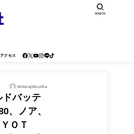
SEARCH
･アクセス
shitarajidousha
ルドバッテ
80、ノア、
ＹＯＴ