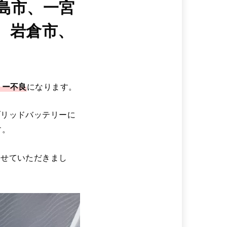
島市、一宮
、岩倉市、
リー不良
になります。
ブリッドバッテリーに
す。
させていただきまし