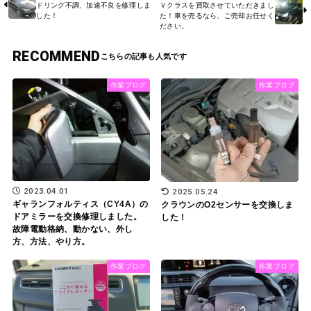
ドリング不調、加速不良を修理しま
Ｖクラスを買取させていただきまし
した！
た！車を売るなら、ご売却お任せく
ださい。
RECOMMEND
作業ブログ
作業ブログ
2023.04.01
2025.05.24
ギャランフォルティス（CY4A）の
クラウンのO2センサーを交換しま
ドアミラーを交換修理しました。
した！
故障電動格納、動かない、外し
方、方法、やり方。
作業ブログ
作業ブログ