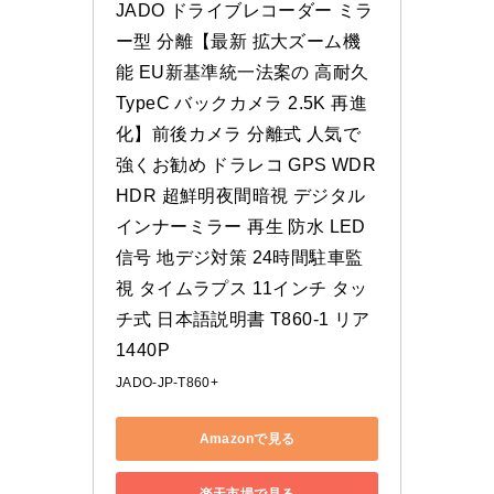
JADO ドライブレコーダー ミラ
ー型 分離【最新 拡大ズーム機
能 EU新基準統一法案の 高耐久 
TypeC バックカメラ 2.5K 再進
化】前後カメラ 分離式 人気で
強くお勧め ドラレコ GPS WDR 
HDR 超鮮明夜間暗視 デジタル
インナーミラー 再生 防水 LED
信号 地デジ対策 24時間駐車監
視 タイムラプス 11インチ タッ
チ式 日本語説明書 T860-1 リア
1440P
‎JADO-JP-T860+
Amazonで見る
楽天市場で見る