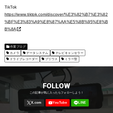
TikTok
https://www.tiktok.com/discover/%E3%82%B7%E3%82
%BF%E3%83%A9%E8%87%AA%E5%8B%95%E8%B
B%8A
作業ブログ
カメラ
データシステム
テレビキャンセラー
ドライブレコーダー
プリウス
ミラー型
FOLLOW