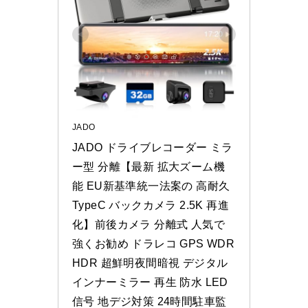
JADO
JADO ドライブレコーダー ミラ
ー型 分離【最新 拡大ズーム機
能 EU新基準統一法案の 高耐久 
TypeC バックカメラ 2.5K 再進
化】前後カメラ 分離式 人気で
強くお勧め ドラレコ GPS WDR 
HDR 超鮮明夜間暗視 デジタル
インナーミラー 再生 防水 LED
信号 地デジ対策 24時間駐車監