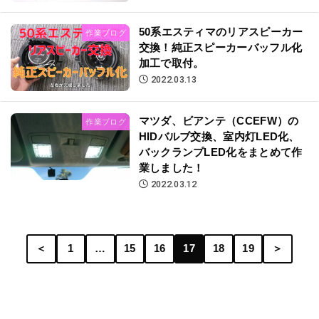
50系エスティマのリアスピーカー
作業ブログ
交換！純正スピーカーバッフル化
加工で取付。
2022.03.13
マツダ、ビアンテ（CCEFW）の
作業ブログ
HIDバルブ交換、室内灯LED化、
バックランプLED化をまとめて作
業しました！
2022.03.12
＜
1
…
15
16
17
18
19
＞