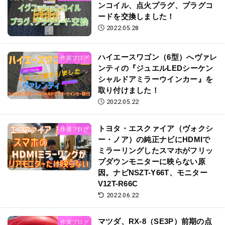
ンコイル、点火プラグ、プラグコ
ードを交換しました！
2022.05.28
ハイエースワゴン（6型）へヴァレ
作業ブログ
ンティの『ジュエルLEDシーケン
シャルドアミラーウインカー』を
取り付けました！
2022.05.22
トヨタ・エスクァイア（ヴォクシ
作業ブログ
ー・ノア）の純正ナビにHDMIで
ミラーリングしたスマホがフリッ
プダウンモニターに映らない原
因。ナビNSZT-Y66T、モニター
V12T-R66C
2022.06.22
マツダ、RX-8（SE3P）前期の点
作業ブログ