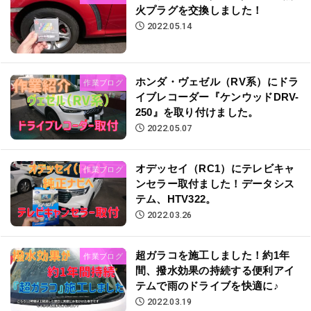
火プラグを交換しました！
2022.05.14
ホンダ・ヴェゼル（RV系）にドラ
作業ブログ
イブレコーダー『ケンウッドDRV-
250』を取り付けました。
2022.05.07
オデッセイ（RC1）にテレビキャ
作業ブログ
ンセラー取付ました！データシス
テム、HTV322。
2022.03.26
超ガラコを施工しました！約1年
作業ブログ
間、撥水効果の持続する便利アイ
テムで雨のドライブを快適に♪
2022.03.19