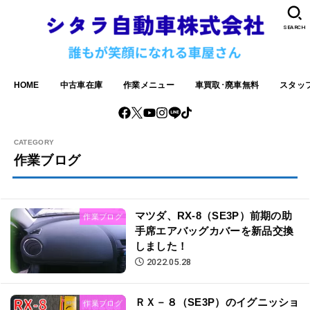
SEARCH
HOME
中古車在庫
作業メニュー
車買取･廃車無料
スタッ
作業ブログ
マツダ、RX-8（SE3P）前期の助
作業ブログ
手席エアバッグカバーを新品交換
しました！
2022.05.28
ＲＸ－８（SE3P）のイグニッショ
作業ブログ