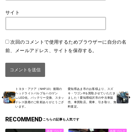
サイト
次回のコメントで使用するためブラウザーに自分の名
前、メールアドレス、サイトを保存する。
トヨタ・アクア（NHP10）後期の
愛知県あま市のお客様より、スズ
ヘッドライトバルブをハロゲン
キ・ワゴンRを買取させていただき
→LED化、バッテリー交換、スタッ
ました！愛知県稲沢市の中古車販
ドレス脱着のご依頼ありがとうござ
売、車買取店。廃車、引き取り、無
います。
料査定。
RECOMMEND
作業ブログ
作業ブログ