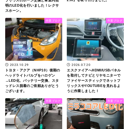
プリウスのホーン交換と車室内照
明のLED化を行いました！レクサ
スホーン。
作業ブログ
作業ブログ
2023.10.29
2026.07.20
トヨタ・アクア（NHP10）後期の
エスクァイアへHDMI/USBパネル
ヘッドライトバルブをハロゲン
を取付してナビとリヤモニターで
→LED化、バッテリー交換、スタ
ファイヤースティックでネットフ
ッドレス脱着のご依頼ありがとう
リックスやYOUTUBEを見れるよ
ございます。
うに作業しました！
作業ブログ
作業ブログ