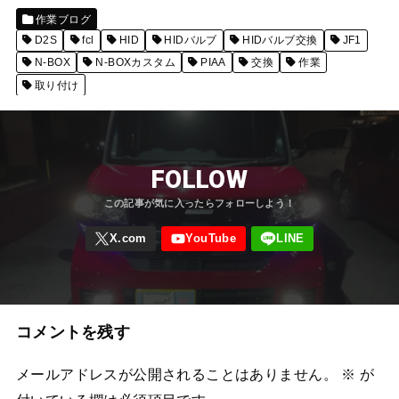
作業ブログ
D2S
fcl
HID
HIDバルブ
HIDバルブ交換
JF1
N-BOX
N-BOXカスタム
PIAA
交換
作業
取り付け
FOLLOW
コメントを残す
メールアドレスが公開されることはありません。
※
が