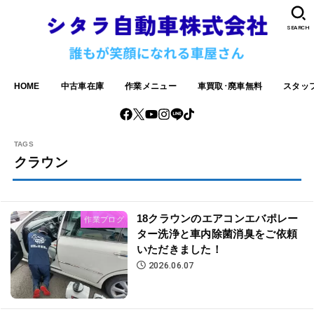
SEARCH
HOME
中古車在庫
作業メニュー
車買取･廃車無料
スタッ
クラウン
18クラウンのエアコンエバポレー
作業ブログ
ター洗浄と車内除菌消臭をご依頼
いただきました！
2026.06.07