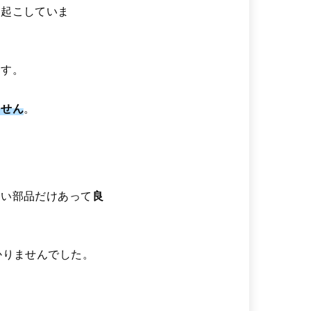
を起こしていま
ます。
ません
。
弱い部品だけあって
良
かりませんでした。