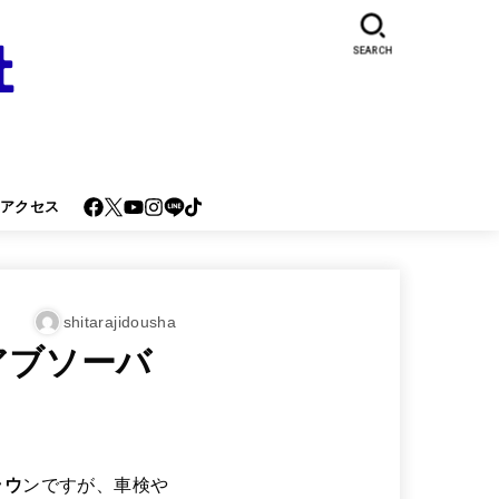
SEARCH
･アクセス
shitarajidousha
アブソーバ
ラウ
ンですが、車検や