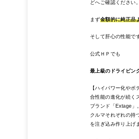
どへご確認ください
まず
金額的に純正品
そして肝心の性能で
公式ＨＰでも
最上級のドライビン
【ハイパワー化やボ
合性能の進化が続く
ブランド「Extage」
クルマそれぞれの持
を注ぎ込み作り上げ