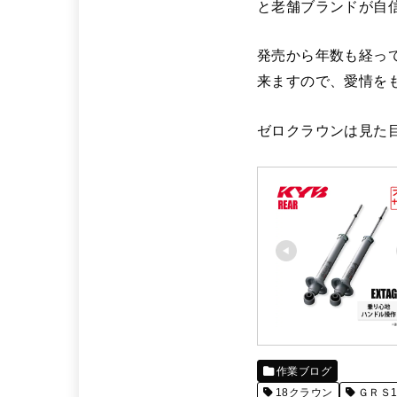
と老舗ブランドが自
発売から年数も経っ
来ますので、愛情を
ゼロクラウンは見た
作業ブログ
18クラウン
ＧＲＳ1