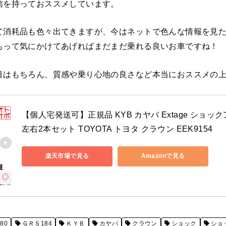
信を持っておススメしています。
て消耗品も色々出てきますが、今はネットで色んな情報を見
もって気にかけてあげればまだまだ乗れる良いお車ですね！
目はもちろん、質感や乗り心地の良さなど本当におススメの
【個人宅発送可】正規品 KYB カヤバ Extage ショック
左右2本セット TOYOTA トヨタ クラウン EEK9154
楽天市場で見る
Amazonで見る
80
ＧＲＳ184
ＫＹＢ
カヤバ
クラウン
ショック
ショ