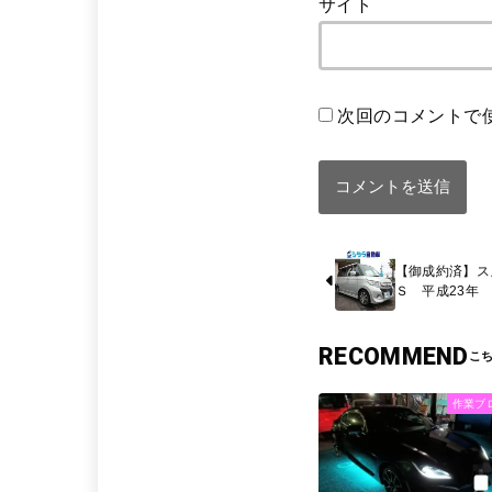
サイト
次回のコメントで
【御成約済】ス
Ｓ 平成23年 1
RECOMMEND
作業ブ