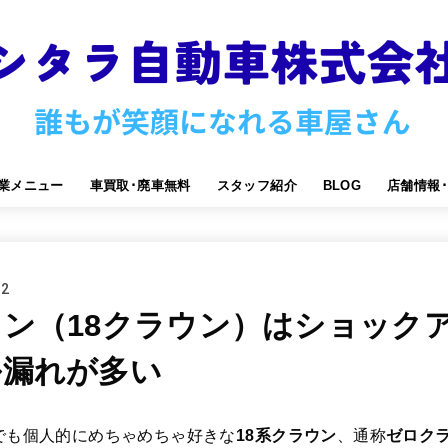
業メニュー
車買取･廃車無料
スタッフ紹介
BLOG
店舗情報
12
ン（18クラウン）はショック
ル漏れが多い
でも個人的にめちゃめちゃ好きな
18系クラウン
、通称
ゼロク