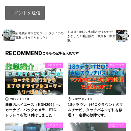
トヨタ・86をご納車させていただ
広島県広島市までヴェルファイアの
きました！委託販売、車買取、中古
買取に行ってきました！
車。
RECOMMEND
作業ブログ
作業ブログ
2022.10.18
2022.02.10
新車のハイエース（KDH206）へ
18クラウン（ゼロクラウン）のマ
カーナビ、バックカメラ、ETC、
ルチナビ、タッチパネルずれを修
ドラレコを取り付けしました！
理！！定番の故障です。
作業ブログ
作業ブログ