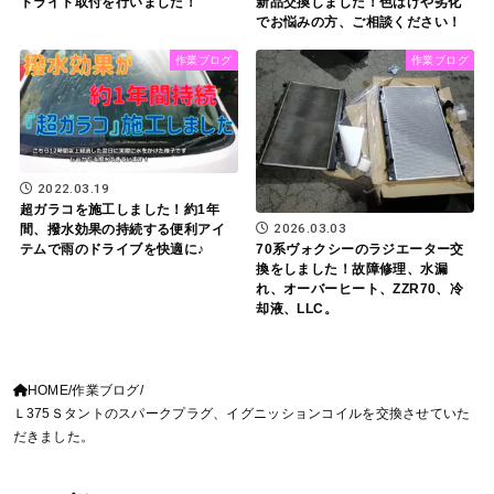
トライト取付を行いました！
新品交換しました！色はげや劣化
でお悩みの方、ご相談ください！
作業ブログ
作業ブログ
2022.03.19
超ガラコを施工しました！約1年
2026.03.03
間、撥水効果の持続する便利アイ
テムで雨のドライブを快適に♪
70系ヴォクシーのラジエーター交
換をしました！故障修理、水漏
れ、オーバーヒート、ZZR70、冷
却液、LLC。
HOME
作業ブログ
Ｌ375Ｓタントのスパークプラグ、イグニッションコイルを交換させていた
だきました。