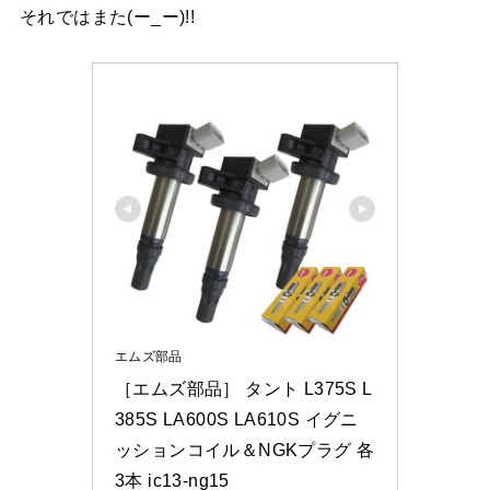
それではまた(ー_ー)!!
エムズ部品
［エムズ部品］ タント L375S L
385S LA600S LA610S イグニ
ッションコイル＆NGKプラグ 各
3本 ic13-ng15