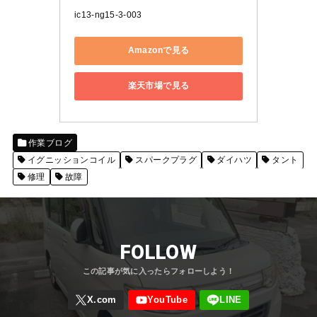
ic13-ng15-3-003
Amazonで見る
楽天市場で見る
作業ブログ
イグニッションコイル
スパークプラグ
ダイハツ
タント
修理
故障
FOLLOW