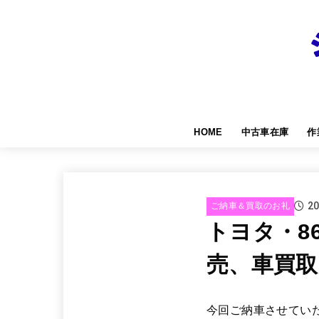
HOME
中古車在庫
作
20
ご納車＆買取のお礼
トヨタ・8
売、車買取
今回ご納車させてい