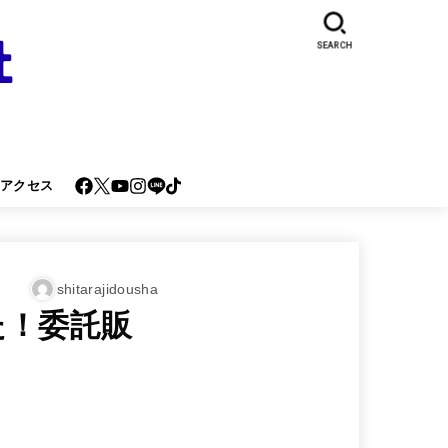
SEARCH
･アクセス
shitarajidousha
た！委託販