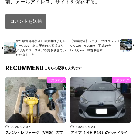
前、メールアドレス、サイトを保存する。
愛知県海部郡蟹江町のお客様よりレ
【御成約済】トヨタ プログレ（Ｊ
クサスLS、名古屋市のお客様より
ＣＧ10）ＮＣ250 平成10年
デリカスペースギアを買取させてい
12.1万km 中古車在庫
ただきました！
RECOMMEND
作業ブログ
作業ブログ
2026.07.07
2024.04.24
スバル・レヴォーグ（VMG）のフ
アクア（ＮＨＰ10）のヘッドライ