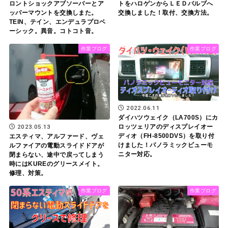
ロントショックアブソーバーとア
トをハロゲンからＬＥＤバルブへ
ッパーマウントを交換しまた。
交換しました！取付、交換方法。
TEIN、テイン、エンデュラプロベ
ーシック。異音。コトコト音。
作業ブログ
作業ブログ
2022.06.11
ダイハツウェイク（LA700S）にカ
2023.05.13
ロッツェリアのディスプレイオー
ディオ（FH-8500DVS）を取り付
エスティマ、アルファード、ヴェ
けました！パノラミックビューモ
ルファイアの電動スライドドアが
ニター対応。
閉まらない、途中で戻ってしまう
時にはKUREのグリースメイト。
修理、対策。
作業ブログ
作業ブログ