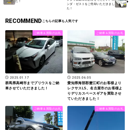
た！
ンダ・ゼストをご売却いただきまし
た！
RECOMMEND
ご納車＆買取のお礼
ご納車＆買取のお礼
2025.01.17
2025.06.05
群馬県高崎市までプリウスをご納
愛知県海部郡蟹江町のお客様より
車させていただきました！
レクサスLS、名古屋市のお客様よ
りデリカスペースギアを買取させ
ていただきました！
ご納車＆買取のお礼
ご納車＆買取のお礼