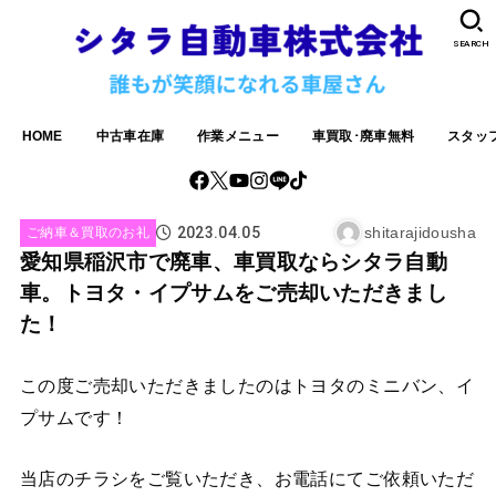
SEARCH
HOME
中古車在庫
作業メニュー
車買取･廃車無料
スタッ
2023.04.05
shitarajidousha
ご納車＆買取のお礼
愛知県稲沢市で廃車、車買取ならシタラ自動
車。トヨタ・イプサムをご売却いただきまし
た！
この度ご売却いただきましたのはトヨタのミニバン、イ
プサムです！
当店のチラシをご覧いただき、お電話にてご依頼いただ