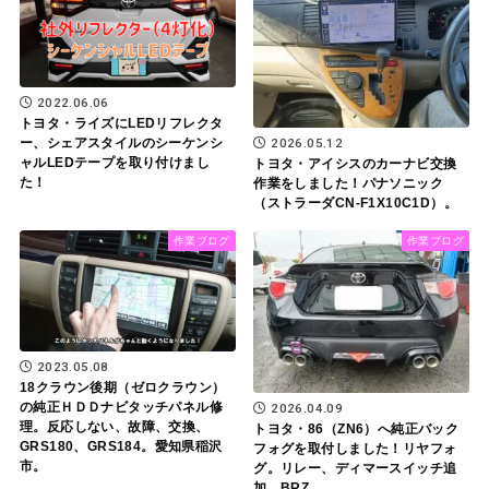
2022.06.06
トヨタ・ライズにLEDリフレクタ
2026.05.12
ー、シェアスタイルのシーケンシ
ャルLEDテープを取り付けまし
トヨタ・アイシスのカーナビ交換
た！
作業をしました！パナソニック
（ストラーダCN-F1X10C1D）。
作業ブログ
作業ブログ
2023.05.08
18クラウン後期（ゼロクラウン）
の純正ＨＤＤナビタッチパネル修
2026.04.09
理。反応しない、故障、交換、
トヨタ・86（ZN6）へ純正バック
GRS180、GRS184。愛知県稲沢
フォグを取付しました！リヤフォ
市。
グ。リレー、ディマースイッチ追
加。BRZ。