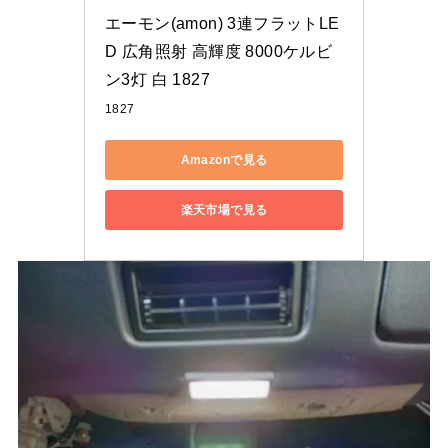
エーモン(amon) 3連フラットLE
D 広角照射 高輝度 8000ケルビ
ン3灯 白 1827
1827
Amazonで見る
楽天市場で見る