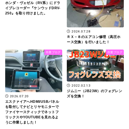
ホンダ・ヴェゼル（RV系）にドラ
イブレコーダー『ケンウッドDRV-
250』を取り付けました。
2024.07.28
ＲＸ－８のエアコン修理（高圧ホ
ース交換）を行いました！
作業ブログ
作業ブログ
2022.02.13
ジムニー（JB23W）のフォグレン
2026.07.20
ズを交換！
エスクァイアへHDMI/USBパネル
を取付してナビとリヤモニターで
ファイヤースティックでネットフ
リックスやYOUTUBEを見れるよ
うに作業しました！