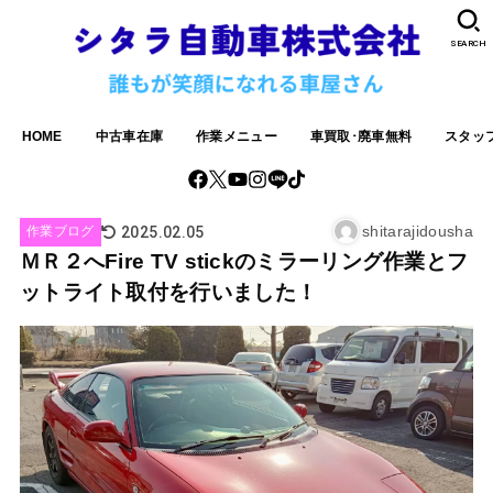
SEARCH
HOME
中古車在庫
作業メニュー
車買取･廃車無料
スタッ
shitarajidousha
2025.02.05
作業ブログ
ＭＲ２へFire TV stickのミラーリング作業とフ
ットライト取付を行いました！