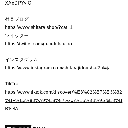
XAeDPYvlQ
社長ブログ
https://www.shitara.shop/?cat=1
ツイッター
https://twitter.com/genekitencho
インスタグラム
https://www.instagram.com/shitarajidousha/?hl=ja
TikTok
https://www.tiktok.com/discover/%E3%82%B7%E3%82
%BF%E3%83%A9%E8%87%AA%E5%8B%95%E8%B
B%8A