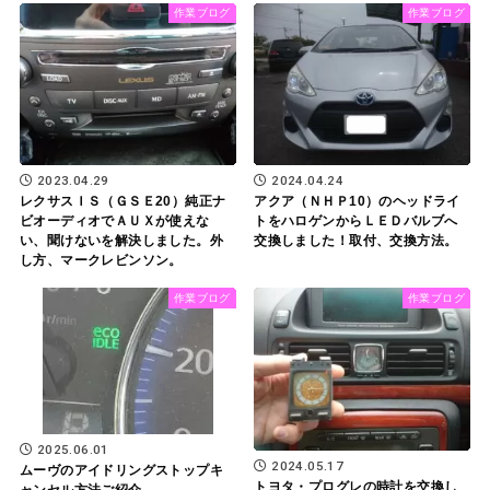
作業ブログ
作業ブログ
2023.04.29
2024.04.24
レクサスＩＳ（ＧＳＥ20）純正ナ
アクア（ＮＨＰ10）のヘッドライ
ビオーディオでＡＵＸが使えな
トをハロゲンからＬＥＤバルブへ
い、聞けないを解決しました。外
交換しました！取付、交換方法。
し方、マークレビンソン。
作業ブログ
作業ブログ
2025.06.01
2024.05.17
ムーヴのアイドリングストップキ
トヨタ・プログレの時計を交換し