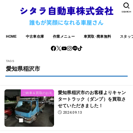
SEARCH
HOME
中古車在庫
作業メニュー
車買取･廃車無料
スタッ
愛知県稲沢市
愛知県稲沢市のお客様よりキャン
ご納車＆買取のお礼
タートラック（ダンプ）を買取さ
せていただきました！
2024.09.13