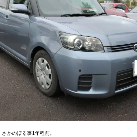
、さかのぼる事1年程前。