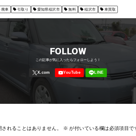
廃車
引取り
愛知県稲沢市
無料
稲沢市
車買取
FOLLOW
開されることはありません。
※
が付いている欄は必須項目で