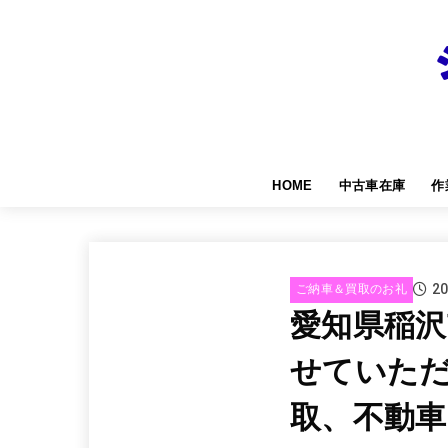
HOME
中古車在庫
作
20
ご納車＆買取のお礼
愛知県稲
せていた
取、不動車