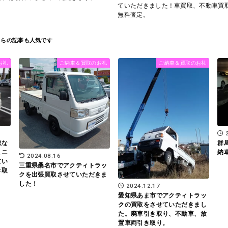
ていただきました！車買取、不動車買
無料査定。
お礼
ご納車＆買取のお礼
ご納車＆買取のお礼
取な
群
ミニ
納
2024.08.16
てい
三重県桑名市でアクティトラッ
き取
クを出張買取させていただきま
した！
2024.12.17
愛知県あま市でアクティトラッ
クの買取をさせていただきまし
た。廃車引き取り、不動車、放
置車両引き取り。