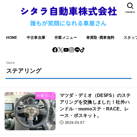
SEARCH
HOME
中古車在庫
作業メニュー
車買取･廃車無料
スタッ
ステアリング
マツダ・デミオ（DE5FS）のステ
作業ブログ
アリングを交換しました！社外ハ
ンドル・momoステ・RACE、レ
ース・ボスキット。
2026.05.07