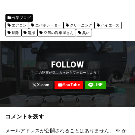
作業ブログ
エアコン
エバポレーター
クリーニング
ハイエース
掃除
清掃
空気の洗車屋さん
臭い
FOLLOW
コメントを残す
メールアドレスが公開されることはありません。
※
が