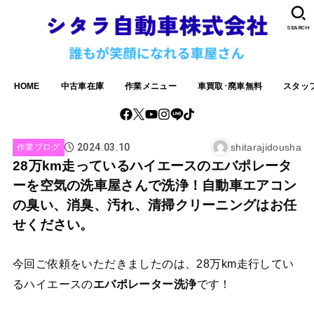
SEARCH
HOME
中古車在庫
作業メニュー
車買取･廃車無料
スタッ
2024.03.10
shitarajidousha
作業ブログ
28万km走っているハイエースのエバポレータ
ーを空気の洗車屋さんで洗浄！自動車エアコン
の臭い、消臭、汚れ、清掃クリーニングはお任
せください。
今回ご依頼をいただきましたのは、28万km走行してい
るハイエースの
エバポレーター洗浄
です！