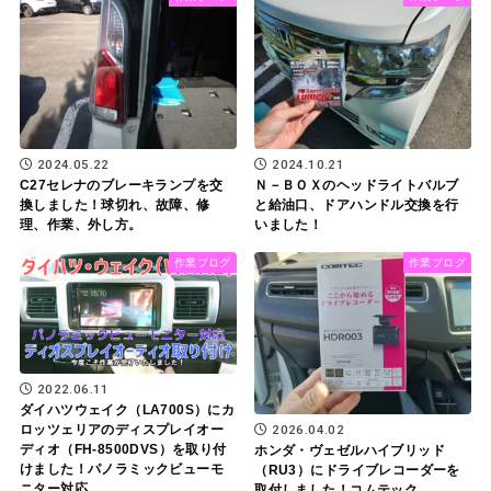
2024.05.22
2024.10.21
C27セレナのブレーキランプを交
Ｎ－ＢＯＸのヘッドライトバルブ
換しました！球切れ、故障、修
と給油口、ドアハンドル交換を行
理、作業、外し方。
いました！
作業ブログ
作業ブログ
2022.06.11
ダイハツウェイク（LA700S）にカ
2026.04.02
ロッツェリアのディスプレイオー
ディオ（FH-8500DVS）を取り付
ホンダ・ヴェゼルハイブリッド
けました！パノラミックビューモ
（RU3）にドライブレコーダーを
ニター対応。
取付しました！コムテック