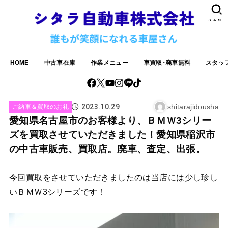
SEARCH
HOME
中古車在庫
作業メニュー
車買取･廃車無料
スタッ
2023.10.29
shitarajidousha
ご納車＆買取のお礼
愛知県名古屋市のお客様より、ＢＭＷ3シリー
ズを買取させていただきました！愛知県稲沢市
の中古車販売、買取店。廃車、査定、出張。
今回買取をさせていただきましたのは当店には少し珍し
いＢＭＷ3シリーズです！