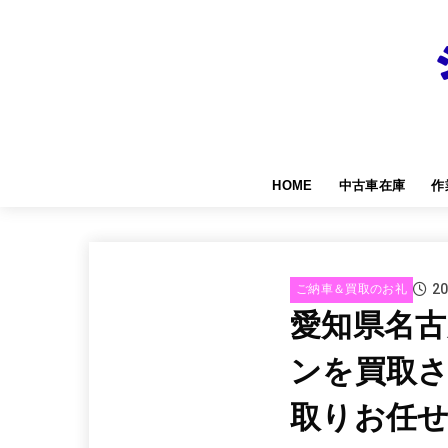
HOME
中古車在庫
作
20
ご納車＆買取のお礼
愛知県名
ンを買取
取りお任