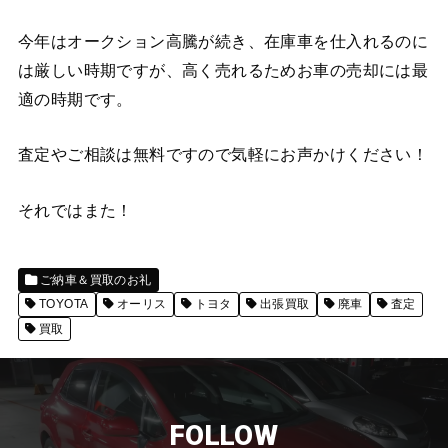
今年はオークション高騰が続き、在庫車を仕入れるのに
は厳しい時期ですが、高く売れるためお車の売却には最
適の時期です。
査定やご相談は無料ですので気軽にお声かけください！
それではまた！
ご納車＆買取のお礼
TOYOTA
オーリス
トヨタ
出張買取
廃車
査定
買取
FOLLOW