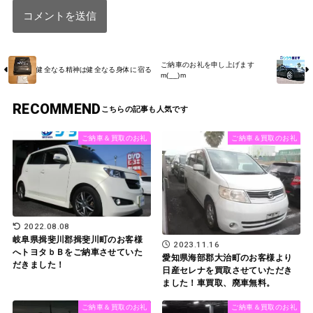
ご納車のお礼を申し上げます
健全なる精神は健全なる身体に宿る
m(__)m
RECOMMEND
ご納車＆買取のお礼
ご納車＆買取のお礼
2022.08.08
岐阜県揖斐川郡揖斐川町のお客様
2023.11.16
へトヨタｂＢをご納車させていた
愛知県海部郡大治町のお客様より
だきました！
日産セレナを買取させていただき
ました！車買取、廃車無料。
ご納車＆買取のお礼
ご納車＆買取のお礼