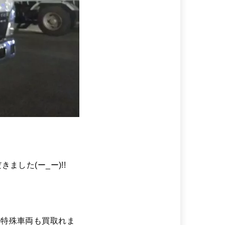
した(ー_ー)!!
の特殊車両も買取れま