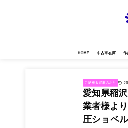
HOME
中古車在庫
作
20
ご納車＆買取のお礼
愛知県稲沢
業者様よ
圧ショベ