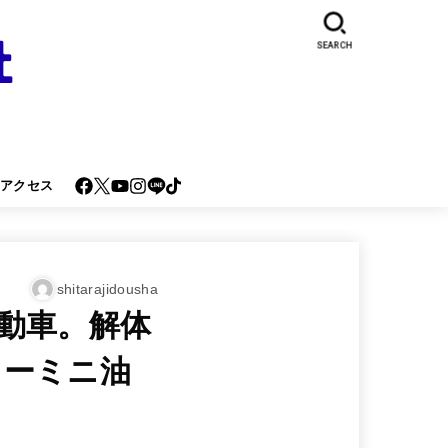
SEARCH
･アクセス
shitarajidousha
動車。解体
ラーミニ油
！