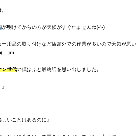
は。
雨
が明けてからの方が天候がすぐれませんね(-“-)
カー用品の取り付けなど店舗外での作業が多いので天気が悪
__)m
オン世代
の僕はふと最終話を思い出しました。
く』
楽しいことはあるのに』