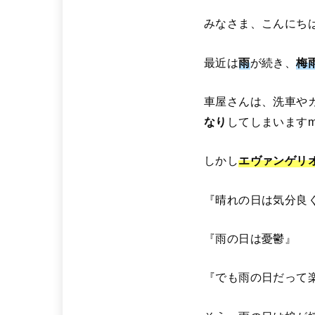
みなさま、こんにち
最近は
雨
が続き、
梅
車屋さんは、洗車や
なり
してしまいますm(
しかし
エヴァンゲリ
『晴れの日は気分良
『雨の日は憂鬱』
『でも雨の日だって