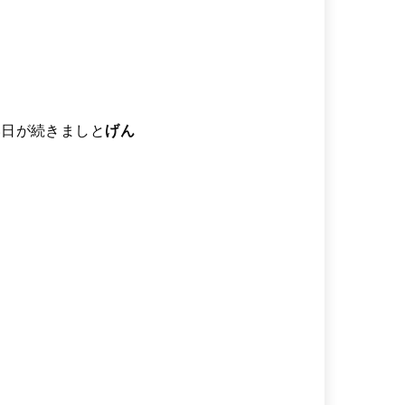
い日が続きましと
げん