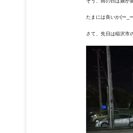
そう、雨の日は娘が
たまには良いか(ー_ー)
さて、先日は稲沢市