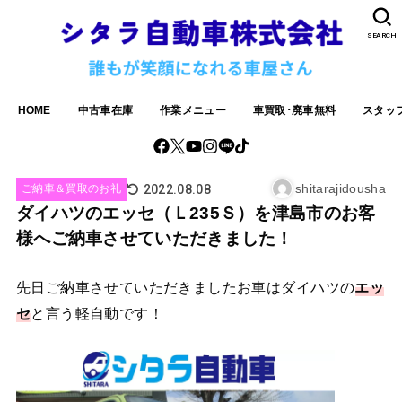
SEARCH
HOME
中古車在庫
作業メニュー
車買取･廃車無料
スタッ
shitarajidousha
2022.08.08
ご納車＆買取のお礼
ダイハツのエッセ（Ｌ235Ｓ）を津島市のお客
様へご納車させていただきました！
先日ご納車させていただきましたお車はダイハツの
エッ
セ
と言う軽自動です！