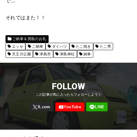
で…
それではまた！！
ご納車＆買取のお礼
エッセ
ご納車
ダイハツ
たこ焼き
たこ秀
天王川公園
津島市
津島神社
納車
FOLLOW