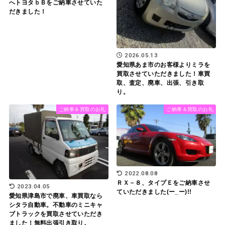
へトヨタｂＢをご納車させていた
だきました！
2026.05.13
愛知県あま市のお客様よりミラを
買取させていただきました！車買
取、査定、廃車、出張、引き取
り。
ご納車＆買取のお礼
ご納車＆買取のお礼
2022.08.08
ＲＸ－８、タイプＥをご納車させ
2023.04.05
ていただきました(ー_ー)!!
愛知県津島市で廃車、車買取なら
シタラ自動車。不動車のミニキャ
ブトラックを買取させていただき
ました！無料出張引き取り。