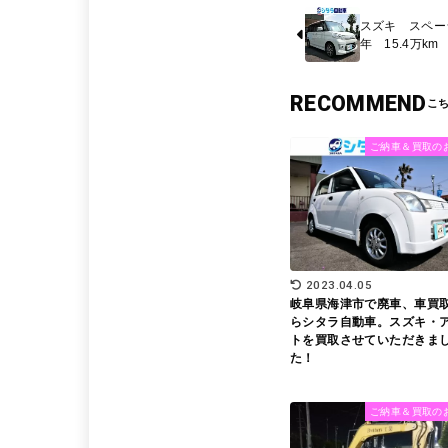
スズキ スペーシ
年 15.4万km
RECOMMEND
ご納車＆買取の
2023.04.05
岐阜県海津市で廃車、車買
らシタラ自動車。スズキ・
トを買取させていただきま
た！
ご納車＆買取の