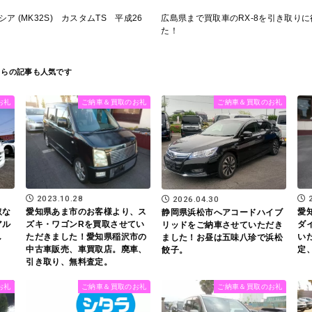
ア (MK32S) カスタムTS 平成26
広島県まで買取車のRX-8を引き取り
た！
お礼
ご納車＆買取のお礼
ご納車＆買取のお礼
2023.10.28
2026.04.30
取な
愛知県あま市のお客様より、ス
愛
静岡県浜松市へアコードハイブ
アル
ズキ・ワゴンRを買取させてい
ダ
リッドをご納車させていただき
し
ただきました！愛知県稲沢市の
い
ました！お昼は五味八珍で浜松
中古車販売、車買取店。廃車、
定
餃子。
引き取り、無料査定。
お礼
ご納車＆買取のお礼
ご納車＆買取のお礼