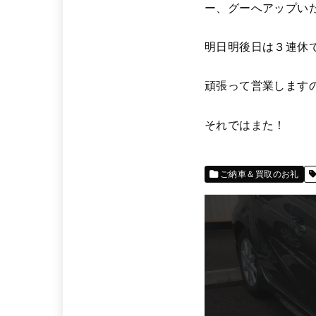
ー、グーへアップい
明日明後日は３連休
頑張って営業します
それではまた！
ご納車＆買取のお礼