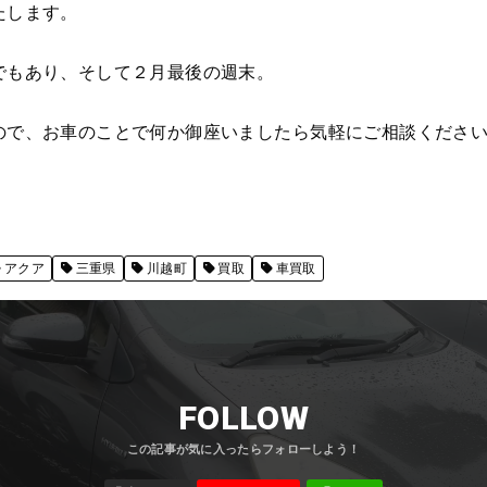
たします。
でもあり、そして２月最後の週末。
ので、お車のことで何か御座いましたら気軽にご相談くださ
アクア
三重県
川越町
買取
車買取
FOLLOW