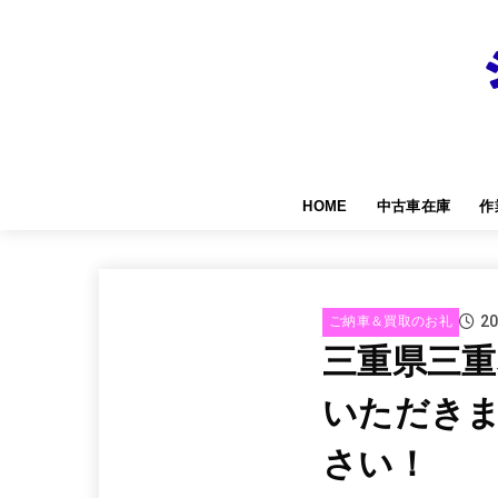
HOME
中古車在庫
作
20
ご納車＆買取のお礼
三重県三
いただき
さい！