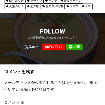
ばりばり軒
ラーメン
ランチ
博多ラーメン
大盛のり子
愛知県
愛知県津島市
津島市
食事
FOLLOW
コメントを残す
メールアドレスが公開されることはありません。
※
が
付いている欄は必須項目です
コメント
※