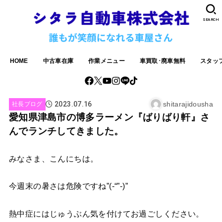
SEARCH
HOME
中古車在庫
作業メニュー
車買取･廃車無料
スタッ
2023.07.16
shitarajidousha
社長ブログ
愛知県津島市の博多ラーメン『ばりばり軒』さ
んでランチしてきました。
みなさま、こんにちは。
今週末の暑さは危険ですね”(-“”-)”
熱中症にはじゅうぶん気を付けてお過ごしください。