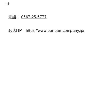
−１
電話
：
0567-25-6777
お店HP https://www.baribari-company.jp/