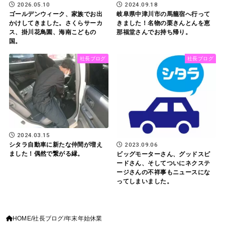
2026.05.10
2024.09.18
ゴールデンウィーク、家族でお出
岐阜県中津川市の馬籠宿へ行って
かけしてきました。さくらサーカ
きました！名物の栗きんとんを恵
ス、掛川花鳥園、海南こどもの
那福堂さんでお持ち帰り。
国。
社長ブログ
社長ブログ
2024.03.15
シタラ自動車に新たな仲間が増え
2023.09.06
ました！偶然で繋がる縁。
ビッグモーターさん、グッドスピ
ードさん、そしてついにネクステ
ージさんの不祥事もニュースにな
ってしまいました。
HOME
社長ブログ
年末年始休業