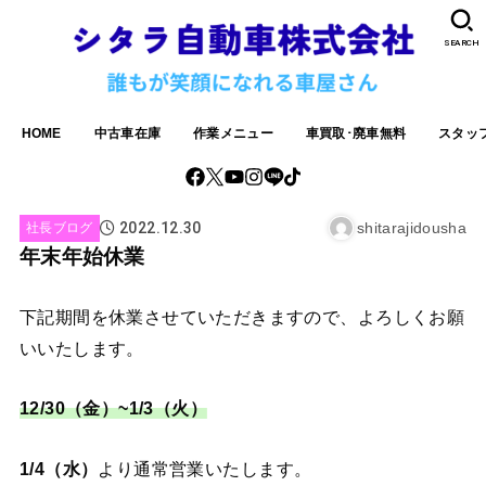
SEARCH
HOME
中古車在庫
作業メニュー
車買取･廃車無料
スタッ
2022.12.30
shitarajidousha
社長ブログ
年末年始休業
下記期間を休業させていただきますので、よろしくお願
いいたします。
12/30（金）~1/3（火）
1/4（水）
より通常営業いたします。