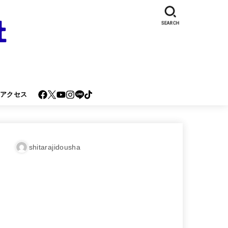
SEARCH
･アクセス
shitarajidousha