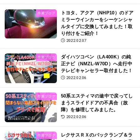
トヨタ、アクア（NHP10）のドア
作業ブログ
ミラーウインカーをシーケンシャ
ルタイプに交換してみました！取
り付けをご紹介！
2022.02.07
ダイハツコペン（LA400K）の純
作業ブログ
正ナビ（NMZL-W70D）へ走行中
テレビキャンセラー取付ました！
2022.02.06
50系エスティマの途中で戻ってし
作業ブログ
まうスライドドアの不具合（故
障）を修理してみました。
2022.02.06
レクサスＲＸのバックランプ＆ラ
作業ブログ