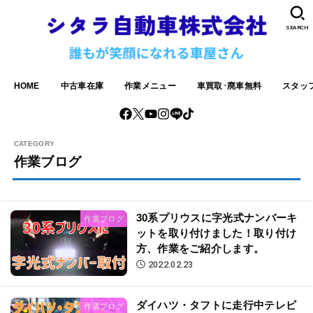
SEARCH
HOME
中古車在庫
作業メニュー
車買取･廃車無料
スタッ
作業ブログ
30系プリウスに字光式ナンバーキ
作業ブログ
ットを取り付けました！取り付け
方、作業をご紹介します。
2022.02.23
ダイハツ・タフトに走行中テレビ
作業ブログ