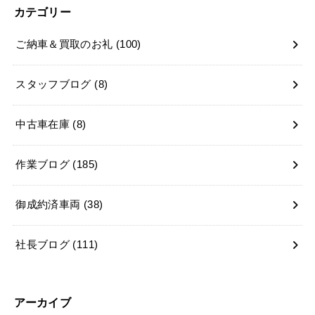
カテゴリー
ご納車＆買取のお礼
(100)
スタッフブログ
(8)
中古車在庫
(8)
作業ブログ
(185)
御成約済車両
(38)
社長ブログ
(111)
アーカイブ