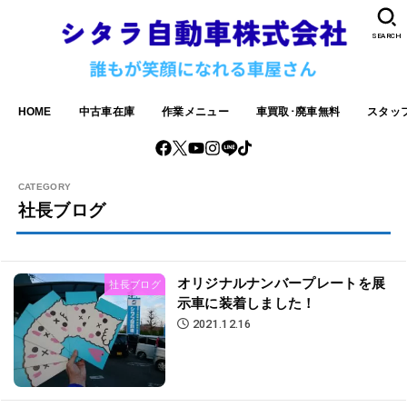
SEARCH
HOME
中古車在庫
作業メニュー
車買取･廃車無料
スタッ
社長ブログ
オリジナルナンバープレートを展
社長ブログ
示車に装着しました！
2021.12.16