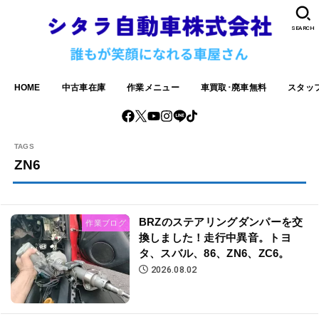
SEARCH
HOME
中古車在庫
作業メニュー
車買取･廃車無料
スタッ
ZN6
BRZのステアリングダンパーを交
作業ブログ
換しました！走行中異音。トヨ
タ、スバル、86、ZN6、ZC6。
2026.08.02