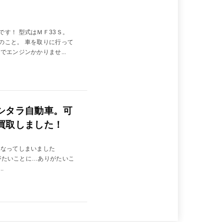
す！ 型式はＭＦ33Ｓ。
のこと。 車を取りに行って
エンジンかかりませ...
シタラ自動車。可
買取しました！
になってしまいました
りがたいことに…ありがたいこ
.