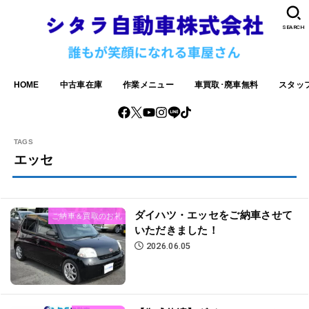
SEARCH
HOME
中古車在庫
作業メニュー
車買取･廃車無料
スタッ
エッセ
ダイハツ・エッセをご納車させて
ご納車＆買取のお礼
いただきました！
2026.06.05