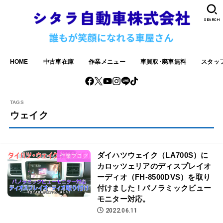
SEARCH
HOME
中古車在庫
作業メニュー
車買取･廃車無料
スタッ
ウェイク
ダイハツウェイク（LA700S）に
作業ブログ
カロッツェリアのディスプレイオ
ーディオ（FH-8500DVS）を取り
付けました！パノラミックビュー
モニター対応。
2022.06.11