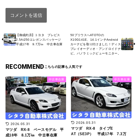
【御成約済】トヨタ ブレビス
50プリウスへATOTOの
2.5Ai250エレガンスパッケージ
X10G141E、14.1インチAndroid
平成17年 9.7万㎞ 中古車在庫
カーナビを取り付けました！ディス
プレイオーディオ・アンドロイドナ
ビ。パノラミックビューモニター。
RECOMMEND
中古車在庫
中古車在庫
2026.05.31
2026.05.31
マツダ RX-8 タイプE
マツダ RX-8 ベースモデル 平
AT（SE3P） 平成17年 7.3万
成18年 8.1万㎞ 中古車在庫