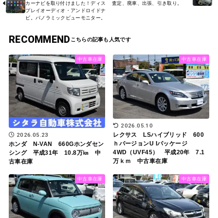
カーナビを取り付けました！ディス
査定、廃車、出張、引き取り。
プレイオーディオ・アンドロイドナ
ビ。パノラミックビューモニター。
RECOMMEND
中古車在庫
中古車在庫
2026.05.10
レクサス LSハイブリッド 600
2026.05.23
ｈバージョンU Iパッケージ
ホンダ N-VAN 660Gホンダセン
4WD（UVF45） 平成20年 7.1
シング 平成31年 10.8万㎞ 中
万ｋｍ 中古車在庫
古車在庫
中古車在庫
中古車在庫