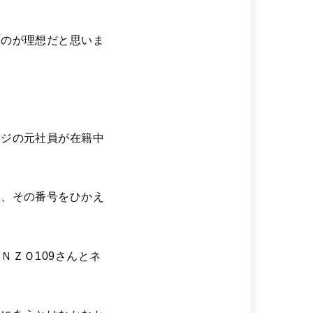
るのが理想だと思いま
ージの元社員が在籍中
て、その番号をひかえ
ＮＺＯ109さんとネ