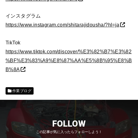
インスタグラム
https://www.instagram.com/shitarajidousha/?hl=ja
TikTok
https://www.tiktok.com/discover/%E3%82%B7%E3%82
%BF%E3%83%A9%E8%87%AA%E5%8B%95%E8%B
B%8A
作業ブログ
FOLLOW