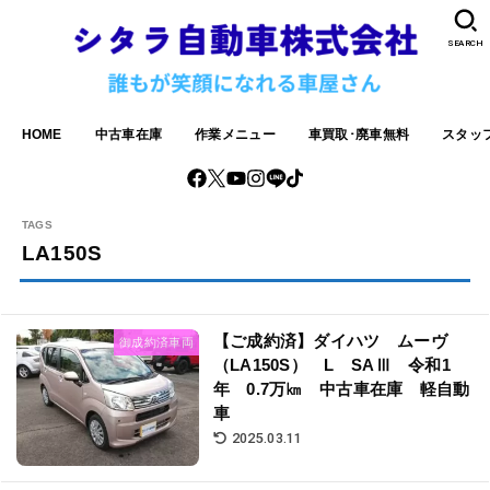
SEARCH
HOME
中古車在庫
作業メニュー
車買取･廃車無料
スタッ
LA150S
【ご成約済】ダイハツ ムーヴ
御成約済車両
（LA150S） L SAⅢ 令和1
年 0.7万㎞ 中古車在庫 軽自動
車
2025.03.11