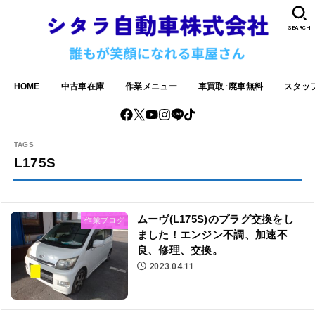
SEARCH
HOME
中古車在庫
作業メニュー
車買取･廃車無料
スタッ
L175S
ムーヴ(L175S)のプラグ交換をし
作業ブログ
ました！エンジン不調、加速不
良、修理、交換。
2023.04.11