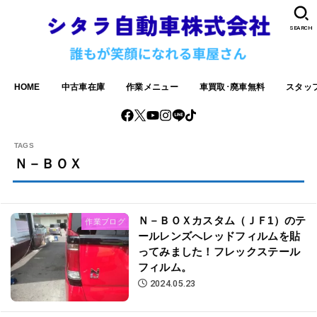
SEARCH
HOME
中古車在庫
作業メニュー
車買取･廃車無料
スタッ
Ｎ－ＢＯＸ
Ｎ－ＢＯＸカスタム（ＪＦ1）のテ
作業ブログ
ールレンズへレッドフィルムを貼
ってみました！フレックステール
フィルム。
2024.05.23