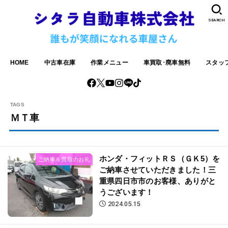
SEARCH
HOME
中古車在庫
作業メニュー
車買取･廃車無料
スタッ
ＭＴ車
ホンダ・フィットＲＳ（ＧＫ5）を
ご納車＆買取のお礼
ご納車させていただきました！三
重県四日市市のお客様、ありがと
うございます！
2024.05.15