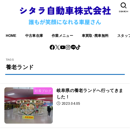
SEARCH
HOME
中古車在庫
作業メニュー
車買取･廃車無料
スタッ
養老ランド
岐阜県の養老ランドへ行ってきま
社長ブログ
した！
2023.04.05