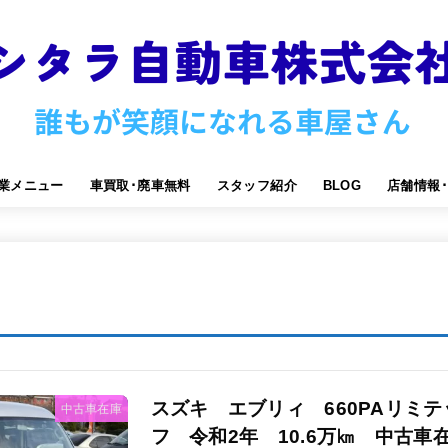
業メニュー
車買取･廃車無料
スタッフ紹介
BLOG
店舗情報
スズキ エブリィ 660PAリミテ
中古車在庫
フ 令和2年 10.6万㎞ 中古車