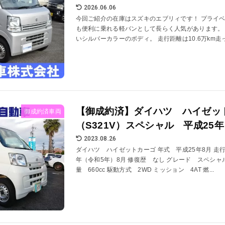
2026.06.06
今回ご紹介の在庫はスズキのエブリィです！ プライ
も便利に乗れる軽バンとして長らく人気があります。
いシルバーカラーのボディ。 走行距離は10.6万km走っ
【御成約済】ダイハツ ハイゼッ
御成約済車両
（S321V）スペシャル 平成25年
2023.08.26
ダイハツ ハイゼットカーゴ 年式 平成25年8月 走行距
年（令和5年）8月 修復歴 なし グレード スペシャ
量 660cc 駆動方式 2WD ミッション 4AT 燃...