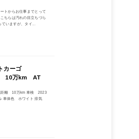
ベートからお仕事までとって
 こちらは汚れの目立ちづら
ていますが、タイ...
トカーゴ
 10万km AT
離 10万km 車検 2023
ル 車体色 ホワイト 排気