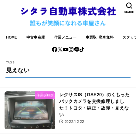
SEARCH
HOME
中古車在庫
作業メニュー
車買取･廃車無料
スタッ
見えない
レクサスIS（GSE20）のくもった
作業ブログ
バックカメラを交換修理しまし
た！トヨタ・純正・故障・見えな
い
2022.12.22