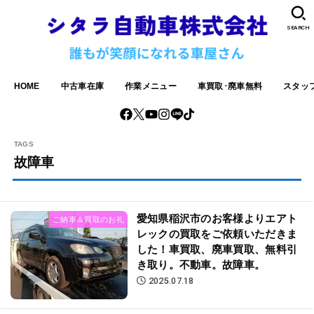
SEARCH
HOME
中古車在庫
作業メニュー
車買取･廃車無料
スタッ
故障車
愛知県稲沢市のお客様よりエアト
ご納車＆買取のお礼
レックの買取をご依頼いただきま
した！車買取、廃車買取、無料引
き取り。不動車。故障車。
2025.07.18