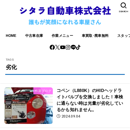
SEARCH
HOME
中古車在庫
作業メニュー
車買取･廃車無料
スタッ
劣化
コペン（L880K）のHIDヘッドラ
作業ブログ
イトバルブを交換しました！車検
に通らない時は光量が劣化してい
るかも知れません。
2024.09.04