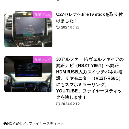
C27セレナへfire tv stickを取り付
作業ブログ
けました！
2024.06.28
30アルファード/ヴェルファイアの
作業ブログ
純正ナビ（NSZT-Y66T）へ純正
HDMI/USB入力スイッチパネル増
設、リヤモニター（V12T-R66C）
にもスマホミラーリング、
YOUTUBE、ファイヤースティッ
クを映します！
2024.02.12
HOME
タグ : ファイヤースティック