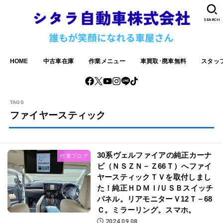
SEARCH
HOME
中古車在庫
作業メニュー
車買取･廃車無料
スタッ
ファイヤースティック
30系ヴェルファイアの純正カーナ
作業ブログ
ビ（ＮＳＺＮ－Ｚ66Ｔ）へファイ
ヤースティックＴＶを取付しまし
た！純正ＨＤＭＩ/ＵＳＢスイッチ
パネル。リアモニターＶ12Ｔ－68
Ｃ。ミラーリング。スマホ。
2024.09.08