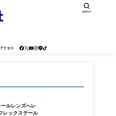
SEARCH
･アクセス
テールレンズへレ
フレックステール