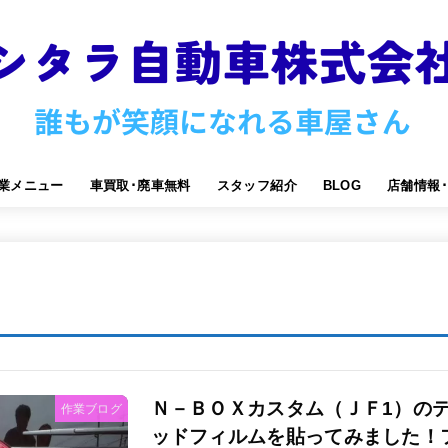
業メニュー
車買取･廃車無料
スタッフ紹介
BLOG
店舗情報
Ｎ－ＢＯＸカスタム（ＪＦ1）の
作業ブログ
ッドフィルムを貼ってみました！