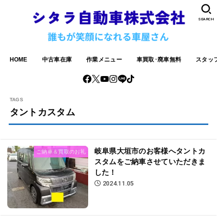
SEARCH
HOME
中古車在庫
作業メニュー
車買取･廃車無料
スタッ
タントカスタム
岐阜県大垣市のお客様へタントカ
ご納車＆買取のお礼
スタムをご納車させていただきま
した！
2024.11.05